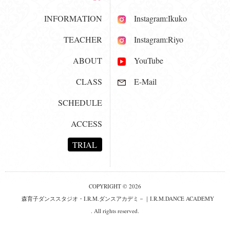
INFORMATION
Instagram:Ikuko
TEACHER
Instagram:Riyo
ABOUT
YouTube
CLASS
E-Mail
SCHEDULE
ACCESS
TRIAL
COPYRIGHT © 2026
森育子ダンススタジオ・I.R.M.ダンスアカデミ－｜I.R.M.DANCE ACADEMY
. All rights reserved.