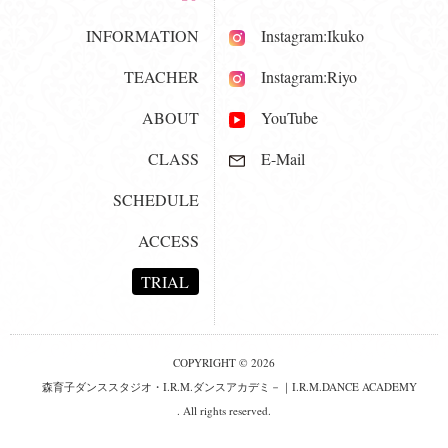
INFORMATION
Instagram:Ikuko
TEACHER
Instagram:Riyo
ABOUT
YouTube
CLASS
E-Mail
SCHEDULE
ACCESS
TRIAL
COPYRIGHT © 2026
森育子ダンススタジオ・I.R.M.ダンスアカデミ－｜I.R.M.DANCE ACADEMY
. All rights reserved.