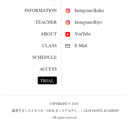
INFORMATION
Instagram:Ikuko
TEACHER
Instagram:Riyo
ABOUT
YouTube
CLASS
E-Mail
SCHEDULE
ACCESS
TRIAL
COPYRIGHT © 2026
森育子ダンススタジオ・I.R.M.ダンスアカデミ－｜I.R.M.DANCE ACADEMY
. All rights reserved.