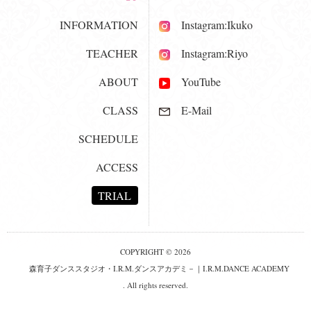
INFORMATION
Instagram:Ikuko
TEACHER
Instagram:Riyo
ABOUT
YouTube
CLASS
E-Mail
SCHEDULE
ACCESS
TRIAL
COPYRIGHT © 2026
森育子ダンススタジオ・I.R.M.ダンスアカデミ－｜I.R.M.DANCE ACADEMY
. All rights reserved.