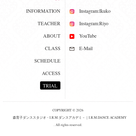
INFORMATION
Instagram:Ikuko
TEACHER
Instagram:Riyo
ABOUT
YouTube
CLASS
E-Mail
SCHEDULE
ACCESS
TRIAL
COPYRIGHT © 2026
森育子ダンススタジオ・I.R.M.ダンスアカデミ－｜I.R.M.DANCE ACADEMY
. All rights reserved.