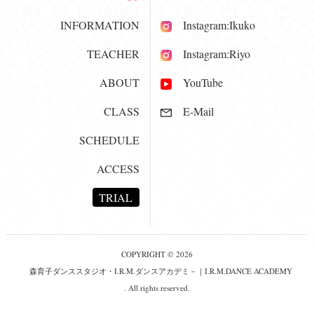
INFORMATION
Instagram:Ikuko
TEACHER
Instagram:Riyo
ABOUT
YouTube
CLASS
E-Mail
SCHEDULE
ACCESS
TRIAL
COPYRIGHT © 2026
森育子ダンススタジオ・I.R.M.ダンスアカデミ－｜I.R.M.DANCE ACADEMY
. All rights reserved.