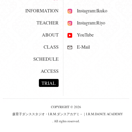
INFORMATION
Instagram:Ikuko
TEACHER
Instagram:Riyo
ABOUT
YouTube
CLASS
E-Mail
SCHEDULE
ACCESS
TRIAL
COPYRIGHT © 2026
森育子ダンススタジオ・I.R.M.ダンスアカデミ－｜I.R.M.DANCE ACADEMY
. All rights reserved.