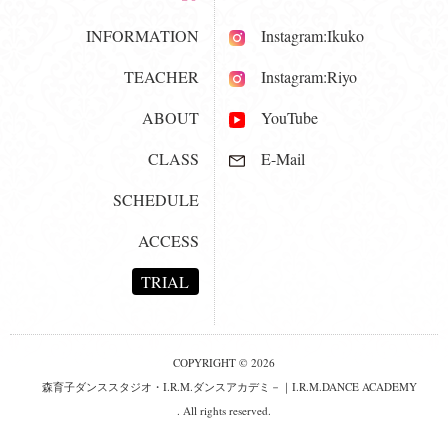
INFORMATION
Instagram:Ikuko
TEACHER
Instagram:Riyo
ABOUT
YouTube
CLASS
E-Mail
SCHEDULE
ACCESS
TRIAL
COPYRIGHT © 2026
森育子ダンススタジオ・I.R.M.ダンスアカデミ－｜I.R.M.DANCE ACADEMY
. All rights reserved.