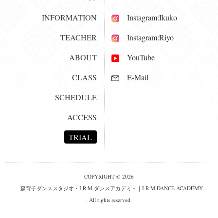
INFORMATION
Instagram:Ikuko
TEACHER
Instagram:Riyo
ABOUT
YouTube
CLASS
E-Mail
SCHEDULE
ACCESS
TRIAL
COPYRIGHT © 2026
森育子ダンススタジオ・I.R.M.ダンスアカデミ－｜I.R.M.DANCE ACADEMY
. All rights reserved.