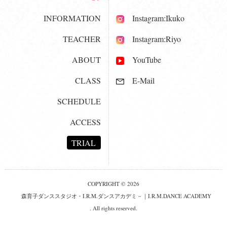
INFORMATION
Instagram:Ikuko
TEACHER
Instagram:Riyo
ABOUT
YouTube
CLASS
E-Mail
SCHEDULE
ACCESS
TRIAL
COPYRIGHT © 2026
森育子ダンススタジオ・I.R.M.ダンスアカデミ－｜I.R.M.DANCE ACADEMY
. All rights reserved.