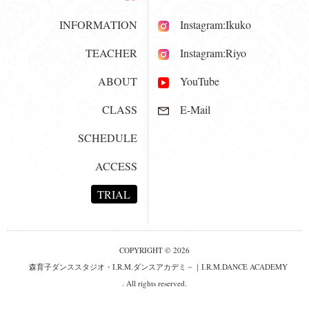
INFORMATION
Instagram:Ikuko
TEACHER
Instagram:Riyo
ABOUT
YouTube
CLASS
E-Mail
SCHEDULE
ACCESS
TRIAL
COPYRIGHT © 2026
森育子ダンススタジオ・I.R.M.ダンスアカデミ－｜I.R.M.DANCE ACADEMY
. All rights reserved.