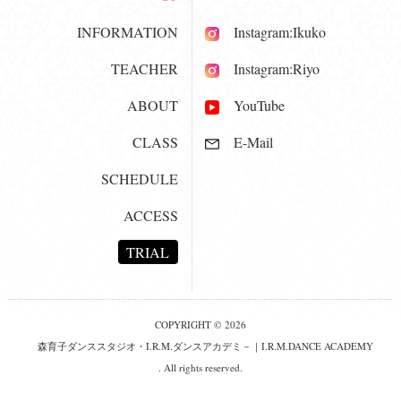
INFORMATION
Instagram:Ikuko
TEACHER
Instagram:Riyo
ABOUT
YouTube
CLASS
E-Mail
SCHEDULE
ACCESS
TRIAL
COPYRIGHT © 2026
森育子ダンススタジオ・I.R.M.ダンスアカデミ－｜I.R.M.DANCE ACADEMY
. All rights reserved.