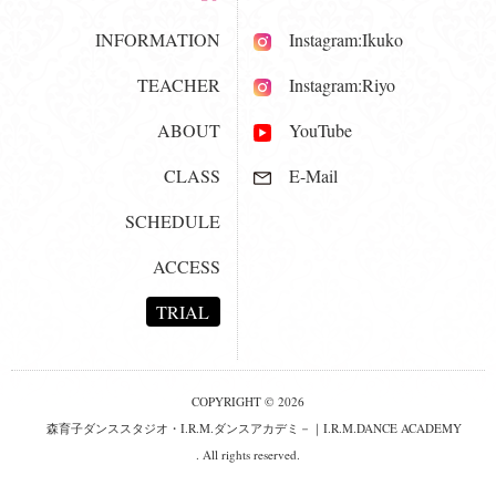
INFORMATION
Instagram:Ikuko
TEACHER
Instagram:Riyo
ABOUT
YouTube
CLASS
E-Mail
SCHEDULE
ACCESS
TRIAL
COPYRIGHT © 2026
森育子ダンススタジオ・I.R.M.ダンスアカデミ－｜I.R.M.DANCE ACADEMY
. All rights reserved.