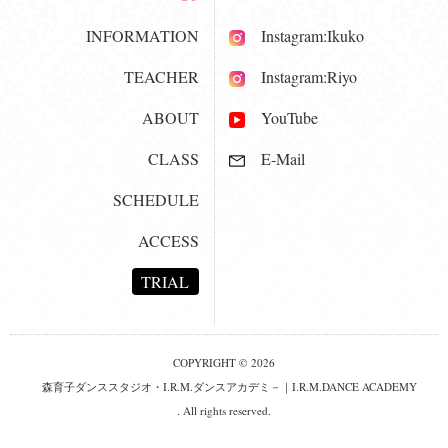
INFORMATION
Instagram:Ikuko
TEACHER
Instagram:Riyo
ABOUT
YouTube
CLASS
E-Mail
SCHEDULE
ACCESS
TRIAL
COPYRIGHT © 2026
森育子ダンススタジオ・I.R.M.ダンスアカデミ－｜I.R.M.DANCE ACADEMY
. All rights reserved.