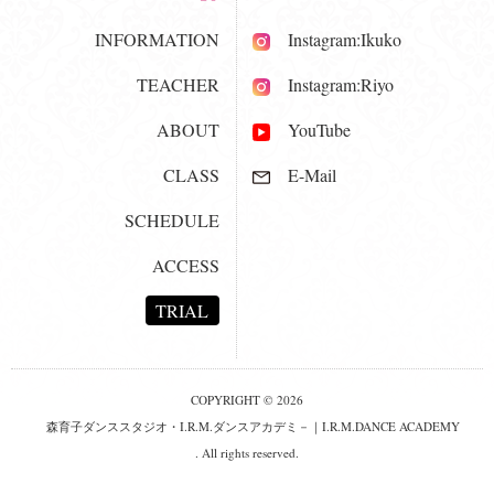
INFORMATION
Instagram:Ikuko
TEACHER
Instagram:Riyo
ABOUT
YouTube
CLASS
E-Mail
SCHEDULE
ACCESS
TRIAL
COPYRIGHT © 2026
森育子ダンススタジオ・I.R.M.ダンスアカデミ－｜I.R.M.DANCE ACADEMY
. All rights reserved.