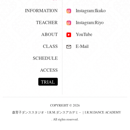
INFORMATION
Instagram:Ikuko
TEACHER
Instagram:Riyo
ABOUT
YouTube
CLASS
E-Mail
SCHEDULE
ACCESS
TRIAL
COPYRIGHT © 2026
森育子ダンススタジオ・I.R.M.ダンスアカデミ－｜I.R.M.DANCE ACADEMY
. All rights reserved.