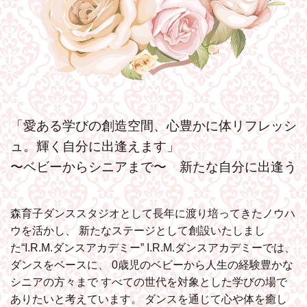
「愛ある学びの創造空間、心豊かに体リフレッシ
ュ。輝く自分に出逢えます」
〜ベビーからシニアまで〜 新たな自分に出逢う
森育子ダンススタジオとして長年に渡り培ってきたノウハ
ウを活かし、
新たなステージとして創設いたしまし
た“I.R.M.ダンスアカデミー”
I.R.M.ダンスアカデミーでは、
ダンスをベースに、
0歳児のベビーから人生の経験豊かな
シニアの方々まで
すべての世代を対象とした学びの場で
ありたいと考えています。
ダンスを通じて心や体を癒し