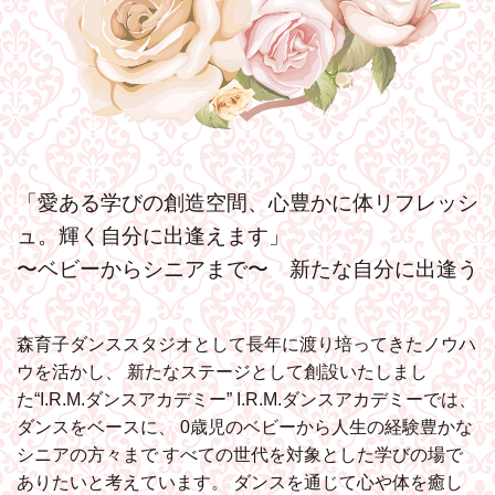
「愛ある学びの創造空間、心豊かに体リフレッシ
ュ。輝く自分に出逢えます」
〜ベビーからシニアまで〜 新たな自分に出逢う
森育子ダンススタジオとして長年に渡り培ってきたノウハ
ウを活かし、
新たなステージとして創設いたしまし
た“I.R.M.ダンスアカデミー”
I.R.M.ダンスアカデミーでは、
ダンスをベースに、
0歳児のベビーから人生の経験豊かな
シニアの方々まで
すべての世代を対象とした学びの場で
ありたいと考えています。
ダンスを通じて心や体を癒し