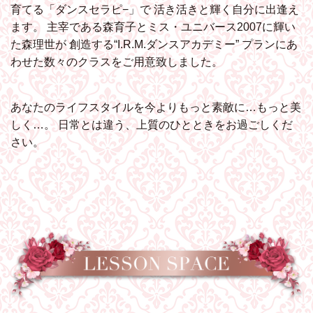
育てる「ダンスセラピ−」で
活き活きと輝く自分に出逢え
ます。
主宰である森育子とミス・ユニバース2007に輝い
た森理世が
創造する“I.R.M.ダンスアカデミー”
プランにあ
わせた数々のクラスをご用意致しました。
あなたのライフスタイルを今よりもっと素敵に…もっと美
しく…。
日常とは違う、上質のひとときをお過ごしくだ
さい。