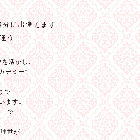
自分に出逢えます」
逢う
ウを活かし、
カデミー”
、
まで
います。
−」で
森理世が