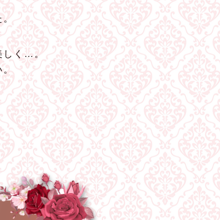
た。
美しく…。
い。