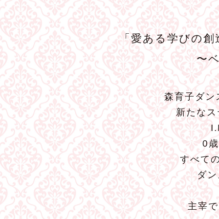
「愛ある学びの創
〜
森育子ダン
新たなス
0
すべて
ダン
主宰で