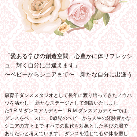
「愛ある学びの創造空間、心豊かに体リフレッシ
ュ。輝く自分に出逢えます」
〜ベビーからシニアまで〜 新たな自分に出逢う
森育子ダンススタジオとして長年に渡り培ってきたノウハ
ウを活かし、
新たなステージとして創設いたしまし
た“I.R.M.ダンスアカデミー”
I.R.M.ダンスアカデミーでは、
ダンスをベースに、
0歳児のベビーから人生の経験豊かな
シニアの方々まで
すべての世代を対象とした学びの場で
ありたいと考えています。
ダンスを通じて心や体を癒し