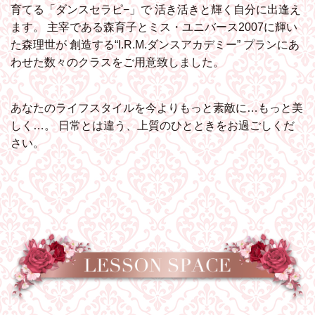
育てる「ダンスセラピ−」で
活き活きと輝く自分に出逢え
ます。
主宰である森育子とミス・ユニバース2007に輝い
た森理世が
創造する“I.R.M.ダンスアカデミー”
プランにあ
わせた数々のクラスをご用意致しました。
あなたのライフスタイルを今よりもっと素敵に…もっと美
しく…。
日常とは違う、上質のひとときをお過ごしくだ
さい。