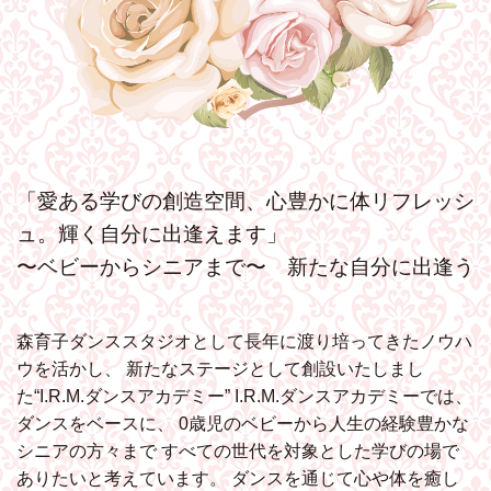
「愛ある学びの創造空間、心豊かに体リフレッシ
ュ。輝く自分に出逢えます」
〜ベビーからシニアまで〜 新たな自分に出逢う
森育子ダンススタジオとして長年に渡り培ってきたノウハ
ウを活かし、
新たなステージとして創設いたしまし
た“I.R.M.ダンスアカデミー”
I.R.M.ダンスアカデミーでは、
ダンスをベースに、
0歳児のベビーから人生の経験豊かな
シニアの方々まで
すべての世代を対象とした学びの場で
ありたいと考えています。
ダンスを通じて心や体を癒し