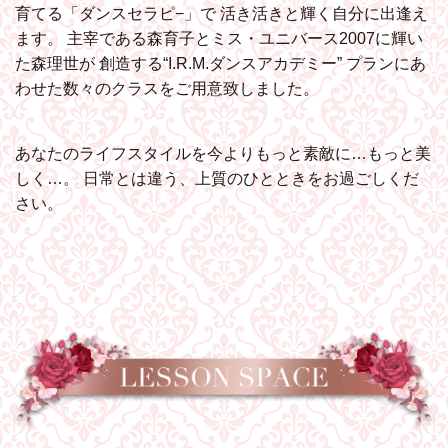
育てる「ダンスセラピ−」で
活き活きと輝く自分に出逢え
ます。
主宰である森育子とミス・ユニバース2007に輝い
た森理世が
創造する“I.R.M.ダンスアカデミー”
プランにあ
わせた数々のクラスをご用意致しました。
あなたのライフスタイルを今よりもっと素敵に…もっと美
しく…。
日常とは違う、上質のひとときをお過ごしくだ
さい。