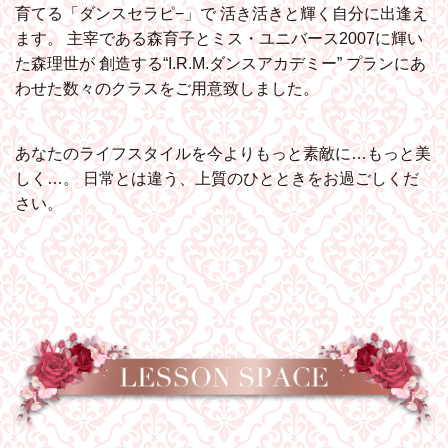
育てる「ダンスセラピ−」で
活き活きと輝く自分に出逢え
ます。
主宰である森育子とミス・ユニバース2007に輝い
た森理世が
創造する“I.R.M.ダンスアカデミー”
プランにあ
わせた数々のクラスをご用意致しました。
あなたのライフスタイルを今よりもっと素敵に…もっと美
しく…。
日常とは違う、上質のひとときをお過ごしくだ
さい。