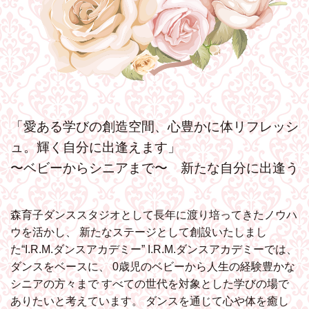
「愛ある学びの創造空間、心豊かに体リフレッシ
ュ。輝く自分に出逢えます」
〜ベビーからシニアまで〜 新たな自分に出逢う
森育子ダンススタジオとして長年に渡り培ってきたノウハ
ウを活かし、
新たなステージとして創設いたしまし
た“I.R.M.ダンスアカデミー”
I.R.M.ダンスアカデミーでは、
ダンスをベースに、
0歳児のベビーから人生の経験豊かな
シニアの方々まで
すべての世代を対象とした学びの場で
ありたいと考えています。
ダンスを通じて心や体を癒し