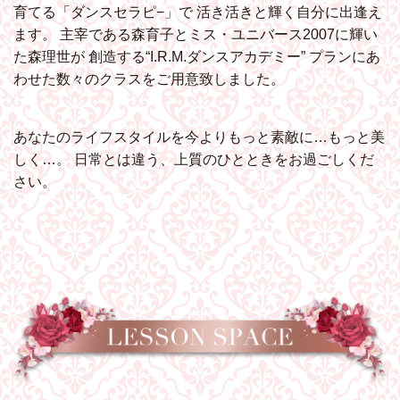
育てる「ダンスセラピ−」で
活き活きと輝く自分に出逢え
ます。
主宰である森育子とミス・ユニバース2007に輝い
た森理世が
創造する“I.R.M.ダンスアカデミー”
プランにあ
わせた数々のクラスをご用意致しました。
あなたのライフスタイルを今よりもっと素敵に…もっと美
しく…。
日常とは違う、上質のひとときをお過ごしくだ
さい。