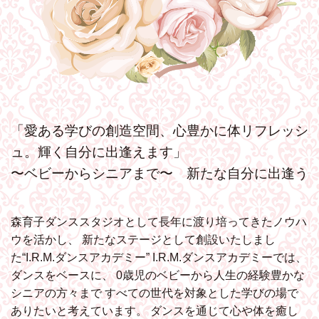
「愛ある学びの創造空間、心豊かに体リフレッシ
ュ。輝く自分に出逢えます」
〜ベビーからシニアまで〜 新たな自分に出逢う
森育子ダンススタジオとして長年に渡り培ってきたノウハ
ウを活かし、
新たなステージとして創設いたしまし
た“I.R.M.ダンスアカデミー”
I.R.M.ダンスアカデミーでは、
ダンスをベースに、
0歳児のベビーから人生の経験豊かな
シニアの方々まで
すべての世代を対象とした学びの場で
ありたいと考えています。
ダンスを通じて心や体を癒し