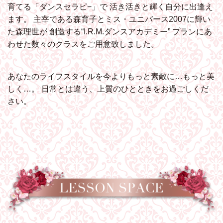
育てる「ダンスセラピ−」で
活き活きと輝く自分に出逢え
ます。
主宰である森育子とミス・ユニバース2007に輝い
た森理世が
創造する“I.R.M.ダンスアカデミー”
プランにあ
わせた数々のクラスをご用意致しました。
あなたのライフスタイルを今よりもっと素敵に…もっと美
しく…。
日常とは違う、上質のひとときをお過ごしくだ
さい。