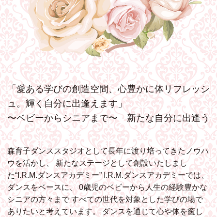
「愛ある学びの創造空間、心豊かに体リフレッシ
ュ。輝く自分に出逢えます」
〜ベビーからシニアまで〜 新たな自分に出逢う
森育子ダンススタジオとして長年に渡り培ってきたノウハ
ウを活かし、
新たなステージとして創設いたしまし
た“I.R.M.ダンスアカデミー”
I.R.M.ダンスアカデミーでは、
ダンスをベースに、
0歳児のベビーから人生の経験豊かな
シニアの方々まで
すべての世代を対象とした学びの場で
ありたいと考えています。
ダンスを通じて心や体を癒し