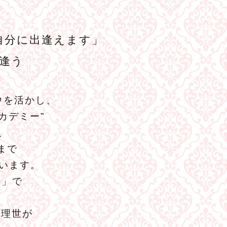
自分に出逢えます」
逢う
ウを活かし、
カデミー”
、
まで
います。
−」で
森理世が