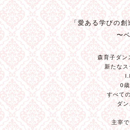
「愛ある学びの創
〜
森育子ダン
新たなス
0
すべて
ダン
主宰で