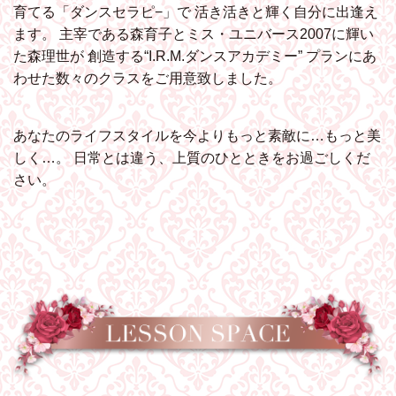
育てる「ダンスセラピ−」で
活き活きと輝く自分に出逢え
ます。
主宰である森育子とミス・ユニバース2007に輝い
た森理世が
創造する“I.R.M.ダンスアカデミー”
プランにあ
わせた数々のクラスをご用意致しました。
あなたのライフスタイルを今よりもっと素敵に…もっと美
しく…。
日常とは違う、上質のひとときをお過ごしくだ
さい。