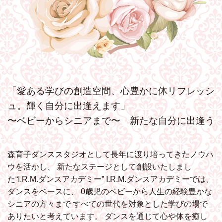
「愛ある学びの創造空間、心豊かに体リフレッシ
ュ。輝く自分に出逢えます」
〜ベビーからシニアまで〜 新たな自分に出逢う
森育子ダンススタジオとして長年に渡り培ってきたノウハ
ウを活かし、
新たなステージとして創設いたしまし
た“I.R.M.ダンスアカデミー”
I.R.M.ダンスアカデミーでは、
ダンスをベースに、
0歳児のベビーから人生の経験豊かな
シニアの方々まで
すべての世代を対象とした学びの場で
ありたいと考えています。
ダンスを通じて心や体を癒し