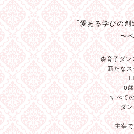
「愛ある学びの創
〜
森育子ダン
新たなス
0
すべて
ダン
主宰で