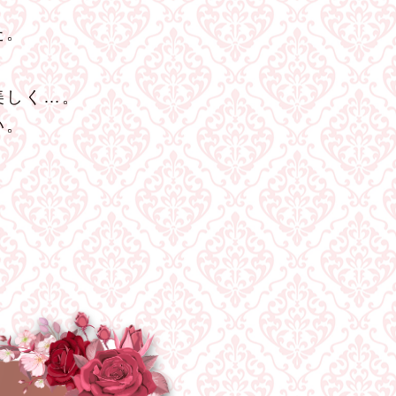
た。
美しく…。
い。