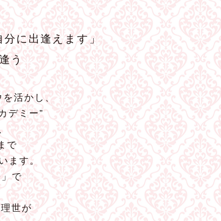
自分に出逢えます」
逢う
ウを活かし、
カデミー”
、
まで
います。
−」で
森理世が