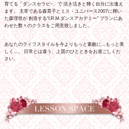
育てる「ダンスセラピ−」で
活き活きと輝く自分に出逢え
ます。
主宰である森育子とミス・ユニバース2007に輝い
た森理世が
創造する“I.R.M.ダンスアカデミー”
プランにあ
わせた数々のクラスをご用意致しました。
あなたのライフスタイルを今よりもっと素敵に…もっと美
しく…。
日常とは違う、上質のひとときをお過ごしくだ
さい。