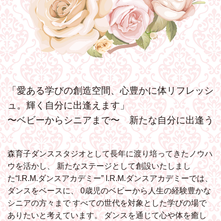
「愛ある学びの創造空間、心豊かに体リフレッシ
ュ。輝く自分に出逢えます」
〜ベビーからシニアまで〜 新たな自分に出逢う
森育子ダンススタジオとして長年に渡り培ってきたノウハ
ウを活かし、
新たなステージとして創設いたしまし
た“I.R.M.ダンスアカデミー”
I.R.M.ダンスアカデミーでは、
ダンスをベースに、
0歳児のベビーから人生の経験豊かな
シニアの方々まで
すべての世代を対象とした学びの場で
ありたいと考えています。
ダンスを通じて心や体を癒し