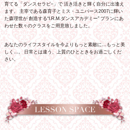
育てる「ダンスセラピ−」で
活き活きと輝く自分に出逢え
ます。
主宰である森育子とミス・ユニバース2007に輝い
た森理世が
創造する“I.R.M.ダンスアカデミー”
プランにあ
わせた数々のクラスをご用意致しました。
あなたのライフスタイルを今よりもっと素敵に…もっと美
しく…。
日常とは違う、上質のひとときをお過ごしくだ
さい。