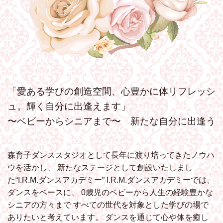
「愛ある学びの創造空間、心豊かに体リフレッシ
ュ。輝く自分に出逢えます」
〜ベビーからシニアまで〜 新たな自分に出逢う
森育子ダンススタジオとして長年に渡り培ってきたノウハ
ウを活かし、
新たなステージとして創設いたしまし
た“I.R.M.ダンスアカデミー”
I.R.M.ダンスアカデミーでは、
ダンスをベースに、
0歳児のベビーから人生の経験豊かな
シニアの方々まで
すべての世代を対象とした学びの場で
ありたいと考えています。
ダンスを通じて心や体を癒し