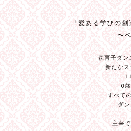
「愛ある学びの創
〜
森育子ダン
新たなス
0
すべて
ダン
主宰で