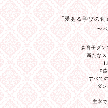
「愛ある学びの創
〜
森育子ダン
新たなス
0
すべて
ダン
主宰で