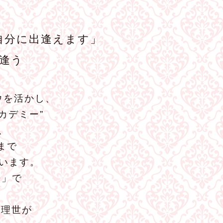
自分に出逢えます」
逢う
ウを活かし、
カデミー”
、
まで
います。
−」で
森理世が