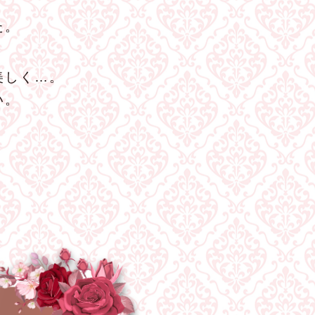
た。
美しく…。
い。