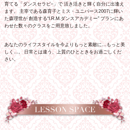
育てる「ダンスセラピ−」で
活き活きと輝く自分に出逢え
ます。
主宰である森育子とミス・ユニバース2007に輝い
た森理世が
創造する“I.R.M.ダンスアカデミー”
プランにあ
わせた数々のクラスをご用意致しました。
あなたのライフスタイルを今よりもっと素敵に…もっと美
しく…。
日常とは違う、上質のひとときをお過ごしくだ
さい。