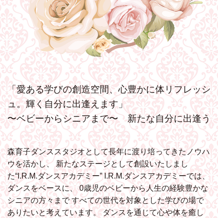
「愛ある学びの創造空間、心豊かに体リフレッシ
ュ。輝く自分に出逢えます」
〜ベビーからシニアまで〜 新たな自分に出逢う
森育子ダンススタジオとして長年に渡り培ってきたノウハ
ウを活かし、
新たなステージとして創設いたしまし
た“I.R.M.ダンスアカデミー”
I.R.M.ダンスアカデミーでは、
ダンスをベースに、
0歳児のベビーから人生の経験豊かな
シニアの方々まで
すべての世代を対象とした学びの場で
ありたいと考えています。
ダンスを通じて心や体を癒し