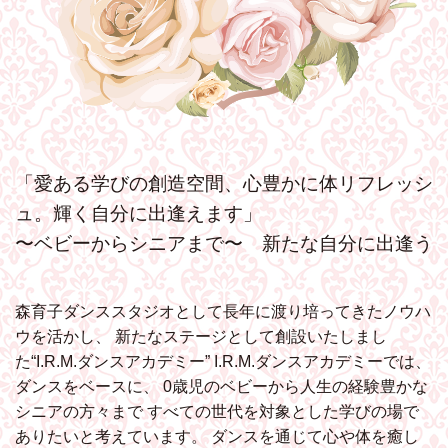
「愛ある学びの創造空間、心豊かに体リフレッシ
ュ。輝く自分に出逢えます」
〜ベビーからシニアまで〜 新たな自分に出逢う
森育子ダンススタジオとして長年に渡り培ってきたノウハ
ウを活かし、
新たなステージとして創設いたしまし
た“I.R.M.ダンスアカデミー”
I.R.M.ダンスアカデミーでは、
ダンスをベースに、
0歳児のベビーから人生の経験豊かな
シニアの方々まで
すべての世代を対象とした学びの場で
ありたいと考えています。
ダンスを通じて心や体を癒し