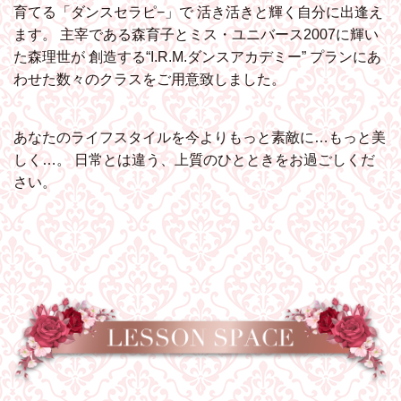
育てる「ダンスセラピ−」で
活き活きと輝く自分に出逢え
ます。
主宰である森育子とミス・ユニバース2007に輝い
た森理世が
創造する“I.R.M.ダンスアカデミー”
プランにあ
わせた数々のクラスをご用意致しました。
あなたのライフスタイルを今よりもっと素敵に…もっと美
しく…。
日常とは違う、上質のひとときをお過ごしくだ
さい。