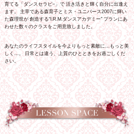
育てる「ダンスセラピ−」で
活き活きと輝く自分に出逢え
ます。
主宰である森育子とミス・ユニバース2007に輝い
た森理世が
創造する“I.R.M.ダンスアカデミー”
プランにあ
わせた数々のクラスをご用意致しました。
あなたのライフスタイルを今よりもっと素敵に…もっと美
しく…。
日常とは違う、上質のひとときをお過ごしくだ
さい。