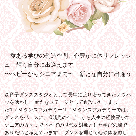
「愛ある学びの創造空間、心豊かに体リフレッシ
ュ。輝く自分に出逢えます」
〜ベビーからシニアまで〜 新たな自分に出逢う
森育子ダンススタジオとして長年に渡り培ってきたノウハ
ウを活かし、
新たなステージとして創設いたしまし
た“I.R.M.ダンスアカデミー”
I.R.M.ダンスアカデミーでは、
ダンスをベースに、
0歳児のベビーから人生の経験豊かな
シニアの方々まで
すべての世代を対象とした学びの場で
ありたいと考えています。
ダンスを通じて心や体を癒し