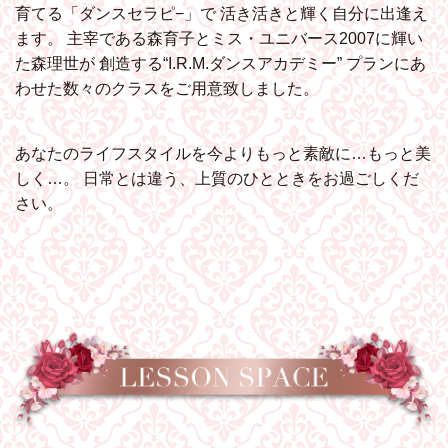
育てる「ダンスセラピ−」で
活き活きと輝く自分に出逢え
ます。
主宰である森育子とミス・ユニバース2007に輝い
た森理世が
創造する“I.R.M.ダンスアカデミー”
プランにあ
わせた数々のクラスをご用意致しました。
あなたのライフスタイルを今よりもっと素敵に…もっと美
しく…。
日常とは違う、上質のひとときをお過ごしくだ
さい。