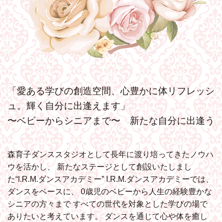
「愛ある学びの創造空間、心豊かに体リフレッシ
ュ。輝く自分に出逢えます」
〜ベビーからシニアまで〜 新たな自分に出逢う
森育子ダンススタジオとして長年に渡り培ってきたノウハ
ウを活かし、
新たなステージとして創設いたしまし
た“I.R.M.ダンスアカデミー”
I.R.M.ダンスアカデミーでは、
ダンスをベースに、
0歳児のベビーから人生の経験豊かな
シニアの方々まで
すべての世代を対象とした学びの場で
ありたいと考えています。
ダンスを通じて心や体を癒し