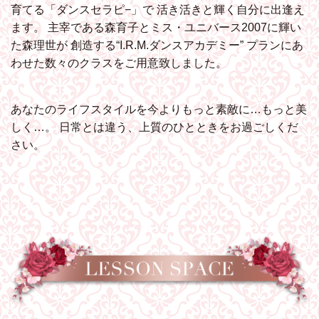
育てる「ダンスセラピ−」で
活き活きと輝く自分に出逢え
ます。
主宰である森育子とミス・ユニバース2007に輝い
た森理世が
創造する“I.R.M.ダンスアカデミー”
プランにあ
わせた数々のクラスをご用意致しました。
あなたのライフスタイルを今よりもっと素敵に…もっと美
しく…。
日常とは違う、上質のひとときをお過ごしくだ
さい。