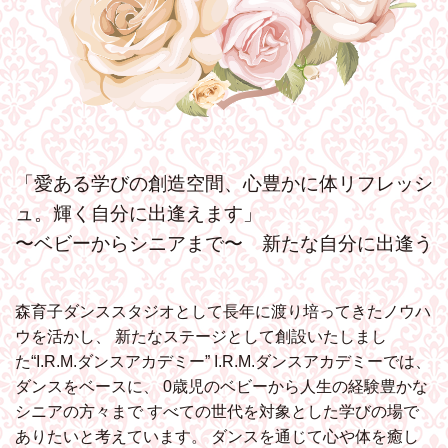
「愛ある学びの創造空間、心豊かに体リフレッシ
ュ。輝く自分に出逢えます」
〜ベビーからシニアまで〜 新たな自分に出逢う
森育子ダンススタジオとして長年に渡り培ってきたノウハ
ウを活かし、
新たなステージとして創設いたしまし
た“I.R.M.ダンスアカデミー”
I.R.M.ダンスアカデミーでは、
ダンスをベースに、
0歳児のベビーから人生の経験豊かな
シニアの方々まで
すべての世代を対象とした学びの場で
ありたいと考えています。
ダンスを通じて心や体を癒し