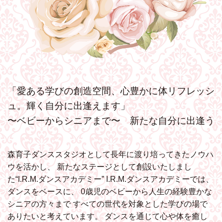
「愛ある学びの創造空間、心豊かに体リフレッシ
ュ。輝く自分に出逢えます」
〜ベビーからシニアまで〜 新たな自分に出逢う
森育子ダンススタジオとして長年に渡り培ってきたノウハ
ウを活かし、
新たなステージとして創設いたしまし
た“I.R.M.ダンスアカデミー”
I.R.M.ダンスアカデミーでは、
ダンスをベースに、
0歳児のベビーから人生の経験豊かな
シニアの方々まで
すべての世代を対象とした学びの場で
ありたいと考えています。
ダンスを通じて心や体を癒し