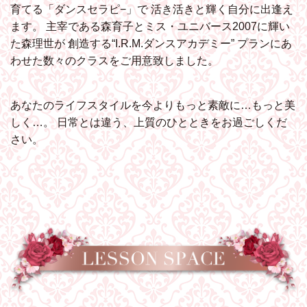
育てる「ダンスセラピ−」で
活き活きと輝く自分に出逢え
ます。
主宰である森育子とミス・ユニバース2007に輝い
た森理世が
創造する“I.R.M.ダンスアカデミー”
プランにあ
わせた数々のクラスをご用意致しました。
あなたのライフスタイルを今よりもっと素敵に…もっと美
しく…。
日常とは違う、上質のひとときをお過ごしくだ
さい。