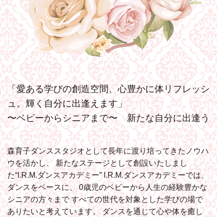
「愛ある学びの創造空間、心豊かに体リフレッシ
ュ。輝く自分に出逢えます」
〜ベビーからシニアまで〜 新たな自分に出逢う
森育子ダンススタジオとして長年に渡り培ってきたノウハ
ウを活かし、
新たなステージとして創設いたしまし
た“I.R.M.ダンスアカデミー”
I.R.M.ダンスアカデミーでは、
ダンスをベースに、
0歳児のベビーから人生の経験豊かな
シニアの方々まで
すべての世代を対象とした学びの場で
ありたいと考えています。
ダンスを通じて心や体を癒し