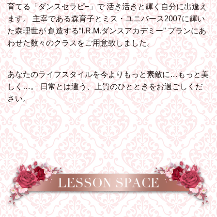
育てる「ダンスセラピ−」で
活き活きと輝く自分に出逢え
ます。
主宰である森育子とミス・ユニバース2007に輝い
た森理世が
創造する“I.R.M.ダンスアカデミー”
プランにあ
わせた数々のクラスをご用意致しました。
あなたのライフスタイルを今よりもっと素敵に…もっと美
しく…。
日常とは違う、上質のひとときをお過ごしくだ
さい。