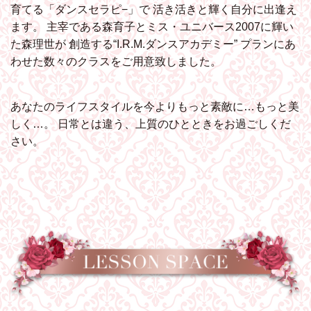
育てる「ダンスセラピ−」で
活き活きと輝く自分に出逢え
ます。
主宰である森育子とミス・ユニバース2007に輝い
た森理世が
創造する“I.R.M.ダンスアカデミー”
プランにあ
わせた数々のクラスをご用意致しました。
あなたのライフスタイルを今よりもっと素敵に…もっと美
しく…。
日常とは違う、上質のひとときをお過ごしくだ
さい。