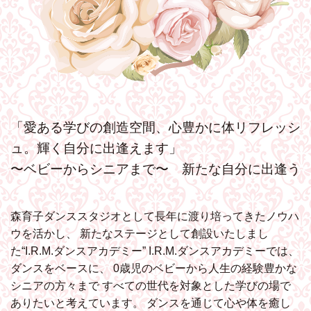
「愛ある学びの創造空間、心豊かに体リフレッシ
ュ。輝く自分に出逢えます」
〜ベビーからシニアまで〜 新たな自分に出逢う
森育子ダンススタジオとして長年に渡り培ってきたノウハ
ウを活かし、
新たなステージとして創設いたしまし
た“I.R.M.ダンスアカデミー”
I.R.M.ダンスアカデミーでは、
ダンスをベースに、
0歳児のベビーから人生の経験豊かな
シニアの方々まで
すべての世代を対象とした学びの場で
ありたいと考えています。
ダンスを通じて心や体を癒し