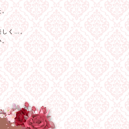
た。
美しく…。
い。