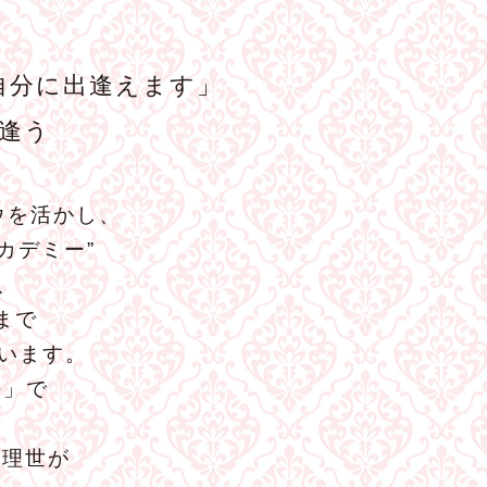
自分に出逢えます」
逢う
ウを活かし、
カデミー”
、
まで
います。
−」で
森理世が