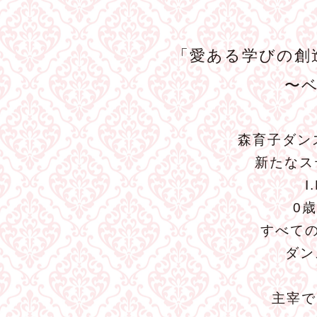
「愛ある学びの創
〜
森育子ダン
新たなス
0
すべて
ダン
主宰で