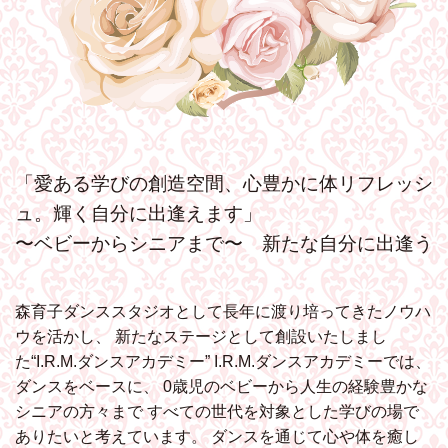
「愛ある学びの創造空間、心豊かに体リフレッシ
ュ。輝く自分に出逢えます」
〜ベビーからシニアまで〜 新たな自分に出逢う
森育子ダンススタジオとして長年に渡り培ってきたノウハ
ウを活かし、
新たなステージとして創設いたしまし
た“I.R.M.ダンスアカデミー”
I.R.M.ダンスアカデミーでは、
ダンスをベースに、
0歳児のベビーから人生の経験豊かな
シニアの方々まで
すべての世代を対象とした学びの場で
ありたいと考えています。
ダンスを通じて心や体を癒し