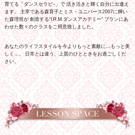
育てる「ダンスセラピ−」で
活き活きと輝く自分に出逢え
ます。
主宰である森育子とミス・ユニバース2007に輝い
た森理世が
創造する“I.R.M.ダンスアカデミー”
プランにあ
わせた数々のクラスをご用意致しました。
あなたのライフスタイルを今よりもっと素敵に…もっと美
しく…。
日常とは違う、上質のひとときをお過ごしくだ
さい。