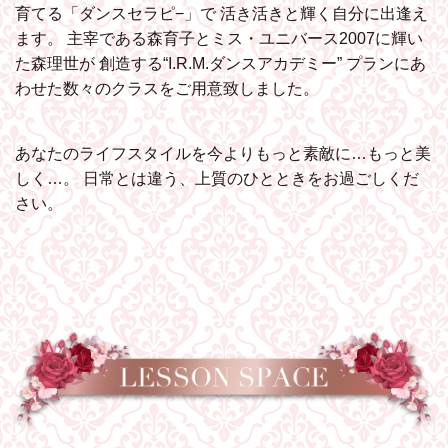
育てる「ダンスセラピ−」で
活き活きと輝く自分に出逢え
ます。
主宰である森育子とミス・ユニバース2007に輝い
た森理世が
創造する“I.R.M.ダンスアカデミー”
プランにあ
わせた数々のクラスをご用意致しました。
あなたのライフスタイルを今よりもっと素敵に…もっと美
しく…。
日常とは違う、上質のひとときをお過ごしくだ
さい。