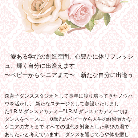
「愛ある学びの創造空間、心豊かに体リフレッシ
ュ。輝く自分に出逢えます」
〜ベビーからシニアまで〜 新たな自分に出逢う
森育子ダンススタジオとして長年に渡り培ってきたノウハ
ウを活かし、
新たなステージとして創設いたしまし
た“I.R.M.ダンスアカデミー”
I.R.M.ダンスアカデミーでは、
ダンスをベースに、
0歳児のベビーから人生の経験豊かな
シニアの方々まで
すべての世代を対象とした学びの場で
ありたいと考えています。
ダンスを通じて心や体を癒し