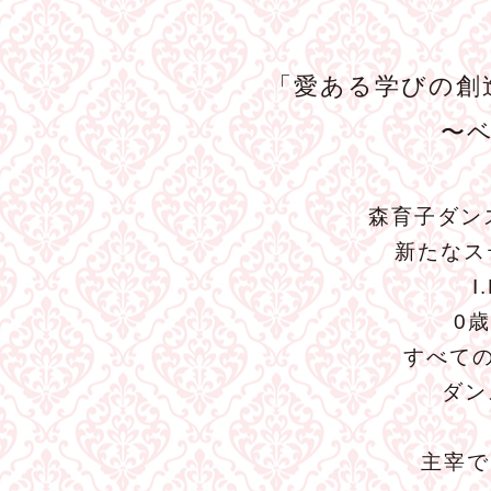
「愛ある学びの創
〜
森育子ダン
新たなス
0
すべて
ダン
主宰で