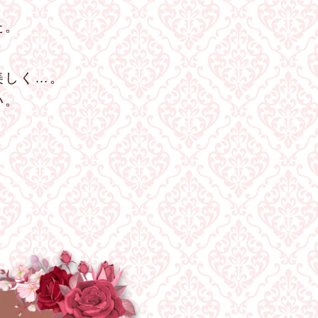
た。
美しく…。
い。