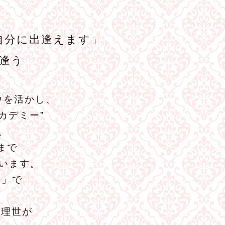
自分に出逢えます」
逢う
ウを活かし、
カデミー”
、
まで
います。
−」で
森理世が