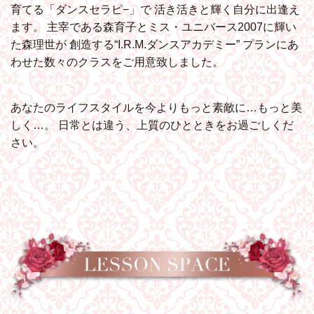
育てる「ダンスセラピ−」で
活き活きと輝く自分に出逢え
ます。
主宰である森育子とミス・ユニバース2007に輝い
た森理世が
創造する“I.R.M.ダンスアカデミー”
プランにあ
わせた数々のクラスをご用意致しました。
あなたのライフスタイルを今よりもっと素敵に…もっと美
しく…。
日常とは違う、上質のひとときをお過ごしくだ
さい。