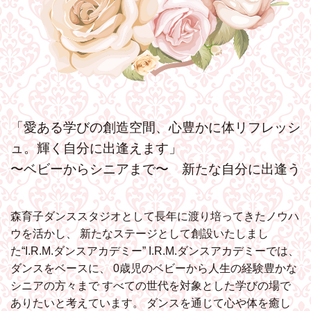
「愛ある学びの創造空間、心豊かに体リフレッシ
ュ。輝く自分に出逢えます」
〜ベビーからシニアまで〜 新たな自分に出逢う
森育子ダンススタジオとして長年に渡り培ってきたノウハ
ウを活かし、
新たなステージとして創設いたしまし
た“I.R.M.ダンスアカデミー”
I.R.M.ダンスアカデミーでは、
ダンスをベースに、
0歳児のベビーから人生の経験豊かな
シニアの方々まで
すべての世代を対象とした学びの場で
ありたいと考えています。
ダンスを通じて心や体を癒し