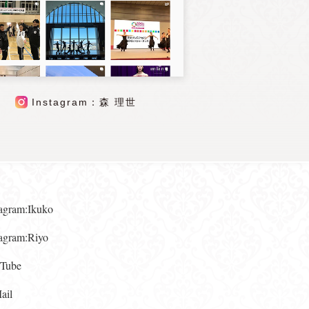
Instagram：森 理世
gram:Ikuko
gram:Riyo
ube
il