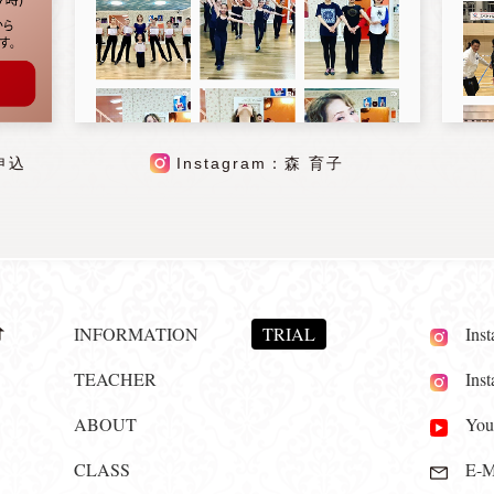
申込
Instagram：森 育子
INFORMATION
TRIAL
Insta
TEACHER
Insta
ABOUT
YouT
CLASS
E-Ma