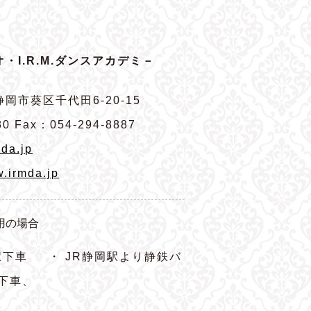
・I.R.M.ダンスアカデミ－
岡市葵区千代田6-20-15
80 Fax：054-294-8887
da.jp
w.irmda.jp
用の場合
駅下車
・ JR静岡駅より静鉄バ
下車、