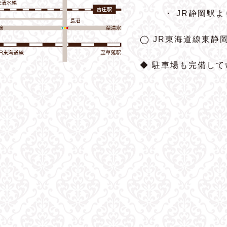
・ JR静岡駅
◯ JR東海道線東静
◆ 駐車場も完備して