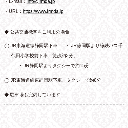
・E-mail：
info@irmda.jp
・URL：
https://www.irmda.jp
◆ 公共交通機関をご利用の場合
◯ JR東海道線静岡駅下車
・ JR静岡駅より静鉄バス千
代田小学校前下車、
徒歩約3分。
・ JR静岡駅よりタクシーで約15分
◯ JR東海道線東静岡駅下車、タクシーで約8分
◆ 駐車場も完備しています