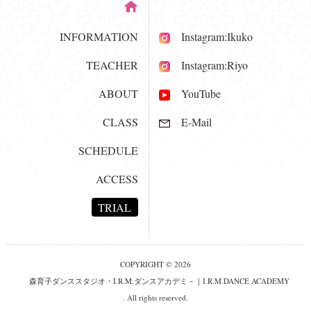
INFORMATION
Instagram:Ikuko
TEACHER
Instagram:Riyo
ABOUT
YouTube
CLASS
E-Mail
SCHEDULE
ACCESS
TRIAL
COPYRIGHT © 2026
森育子ダンススタジオ・I.R.M.ダンスアカデミ－｜I.R.M.DANCE ACADEMY
. All rights reserved.