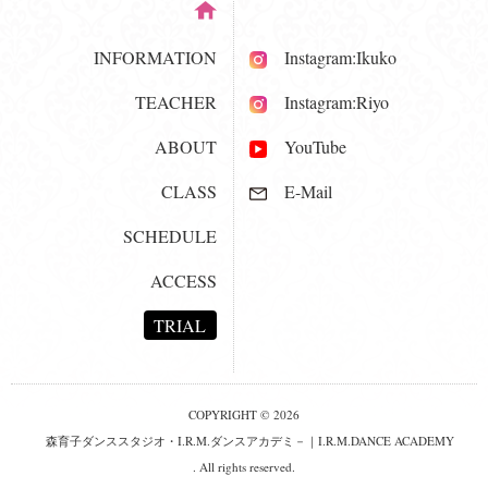
INFORMATION
Instagram:Ikuko
TEACHER
Instagram:Riyo
ABOUT
YouTube
CLASS
E-Mail
SCHEDULE
ACCESS
TRIAL
COPYRIGHT © 2026
森育子ダンススタジオ・I.R.M.ダンスアカデミ－｜I.R.M.DANCE ACADEMY
. All rights reserved.