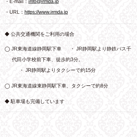
・E-mail：
info@irmda.jp
・URL：
https://www.irmda.jp
◆ 公共交通機関をご利用の場合
◯ JR東海道線静岡駅下車
・ JR静岡駅より静鉄バス千
代田小学校前下車、
徒歩約3分。
・ JR静岡駅よりタクシーで約15分
◯ JR東海道線東静岡駅下車、タクシーで約8分
◆ 駐車場も完備しています