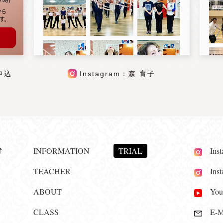
申込
Instagram：森 育子
INFORMATION
TRIAL
Insta
TEACHER
Insta
ABOUT
YouT
CLASS
E-Ma