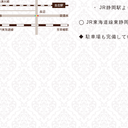
・ JR静岡駅
◯ JR東海道線東静
◆ 駐車場も完備して