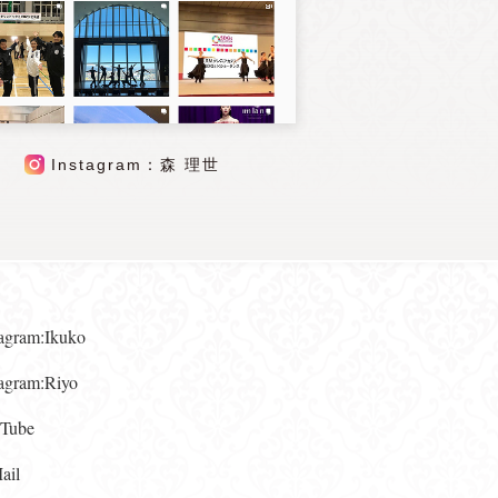
Instagram：森 理世
gram:Ikuko
gram:Riyo
ube
il