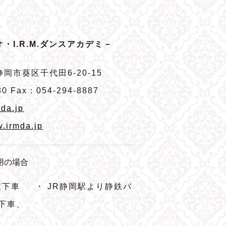
・I.R.M.ダンスアカデミ－
岡市葵区千代田6-20-15
80 Fax：054-294-8887
da.jp
w.irmda.jp
用の場合
駅下車
・ JR静岡駅より静鉄バ
下車、