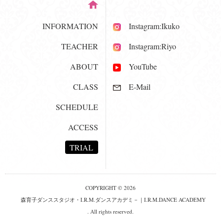
INFORMATION
Instagram:Ikuko
TEACHER
Instagram:Riyo
ABOUT
YouTube
CLASS
E-Mail
SCHEDULE
ACCESS
TRIAL
COPYRIGHT © 2026
森育子ダンススタジオ・I.R.M.ダンスアカデミ－｜I.R.M.DANCE ACADEMY
. All rights reserved.