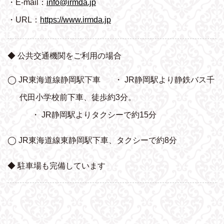
・E-mail：
info@irmda.jp
・URL：
https://www.irmda.jp
◆ 公共交通機関をご利用の場合
◯ JR東海道線静岡駅下車
・ JR静岡駅より静鉄バス千
代田小学校前下車、
徒歩約3分。
・ JR静岡駅よりタクシーで約15分
◯ JR東海道線東静岡駅下車、タクシーで約8分
◆ 駐車場も完備しています