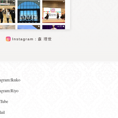
Instagram：森 理世
gram:Ikuko
gram:Riyo
ube
il