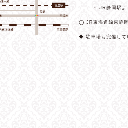
・ JR静岡駅
◯ JR東海道線東静
◆ 駐車場も完備して