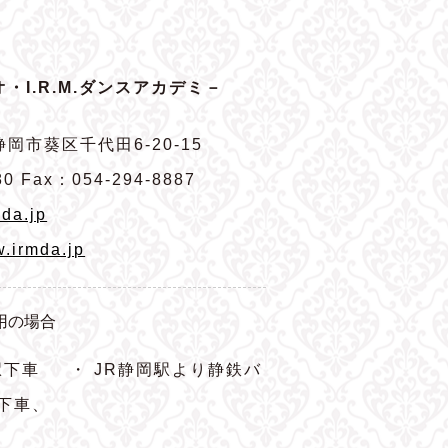
・I.R.M.ダンスアカデミ－
岡市葵区千代田6-20-15
80 Fax：054-294-8887
da.jp
w.irmda.jp
用の場合
駅下車
・ JR静岡駅より静鉄バ
下車、