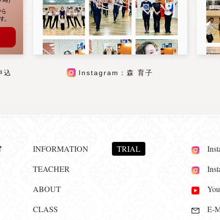
申込
Instagram：森 育子
INFORMATION
TRIAL
Insta
TEACHER
Insta
ABOUT
YouT
CLASS
E-Ma